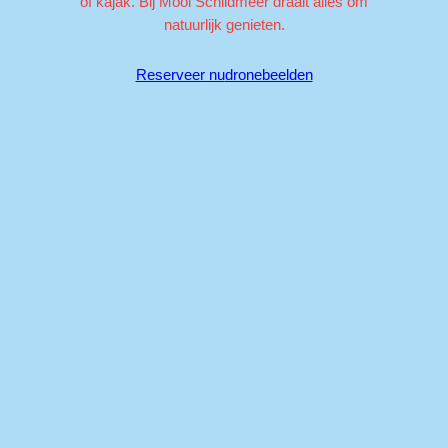
of kajak. Bij Mooi Schildmeer draait alles om
natuurlijk genieten.
Reserveer nu
dronebeelden